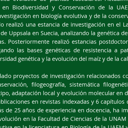
n en Biodiversidad y Conservación de la U
nvestigación en biología evolutiva y de la conse
 realizó una estancia de investigación en el La
 de Uppsala en Suecia, analizando la genética de
as. Posteriormente realizó estancias postdocto
tigando las bases genéticas de resistencia a p
sidad genética y la evolución del maíz y de la ca
lado proyectos de investigación relacionados c
ervación, filogeografía, sistemática filogené
ipo, adaptación local y evolución molecular en d
licaciones en revistas indexadas y 6 capítulos 
s de 25 años de experiencia en docencia, ha im
Evolución en la Facultad de Ciencias de la UNAM
utiva en la licenciatura en Biología de la UAEM 