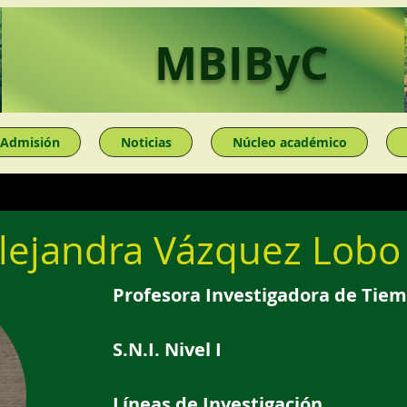
MBIByC
Admisión
Noticias
Núcleo académico
Alejandra Vázquez Lobo
Profesora Investigadora de Tiem
S.N.I. Nivel I
Líneas de Investigación