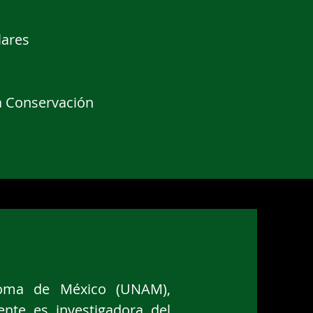
ares​
la Conservación
ónoma de México (UNAM),
ente es investigadora del