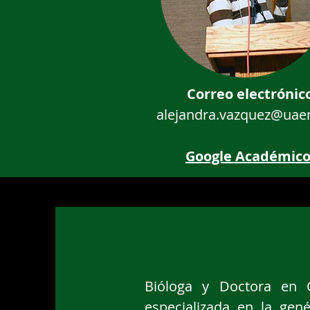
Correo electrónic
alejandra.vazquez@ua
Google Académic
Bióloga y Doctora en 
especializada en la gené